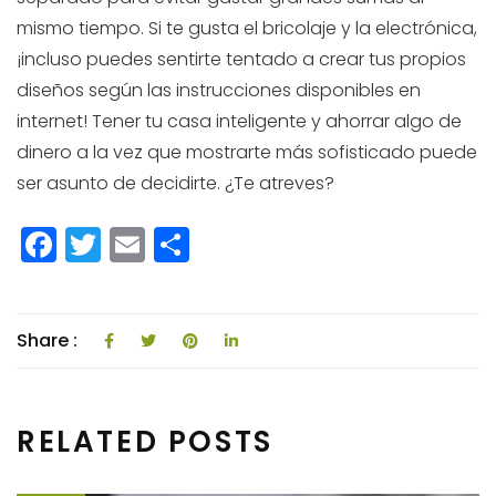
mismo tiempo. Si te gusta el bricolaje y la electrónica,
¡incluso puedes sentirte tentado a crear tus propios
diseños según las instrucciones disponibles en
internet! Tener tu casa inteligente y ahorrar algo de
dinero a la vez que mostrarte más sofisticado puede
ser asunto de decidirte. ¿Te atreves?
F
T
E
C
a
w
m
o
c
itt
ai
m
e
e
l
p
Share :
b
r
a
o
rti
RELATED POSTS
o
r
k