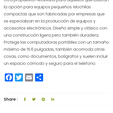
la opción para equipos pequeños. Mochilas
compactas que son fabricadas por empresas que
se especializan en la producción de equipos y
accesorios electrónicos. Diseño simple y clásico con
una construcción ligera pero también duradera.
Protege las computadoras portátiles con un tamaño
máximo de 15.6 pulgadas, también acomoda otras
cosas, como documentos, bolígrafos y suelen incluir
un espacio cómodo y seguro para el teléfono.
F
T
E
C
a
w
m
o
c
itt
ai
m
e
e
l
p
Share :
b
r
a