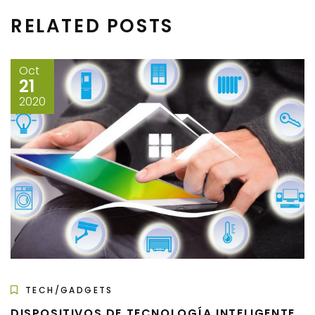
o
rti
RELATED POSTS
o
r
k
Oct
21
2020
TECH/GADGETS
DISPOSITIVOS DE TECNOLOGÍA INTELIGENTE