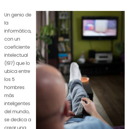
Un genio de
la
informática,
con un
coeficiente
intelectual
(197) que lo
ubica entre
los 5
hombres
más
inteligentes
del mundo,
se dedica a
crear una