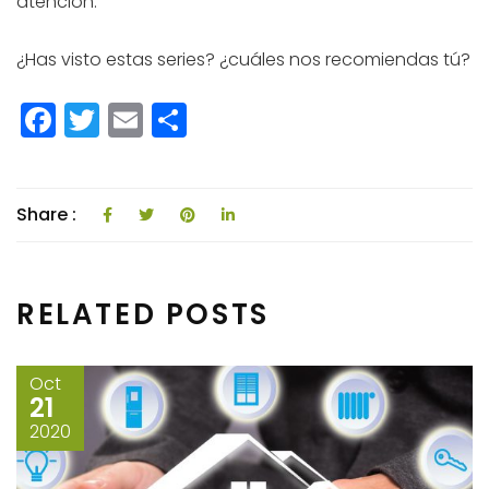
atención.
¿Has visto estas series? ¿cuáles nos recomiendas tú?
F
T
E
C
a
w
m
o
c
itt
ai
m
e
e
l
p
Share :
b
r
a
o
rti
RELATED POSTS
o
r
k
Oct
21
2020